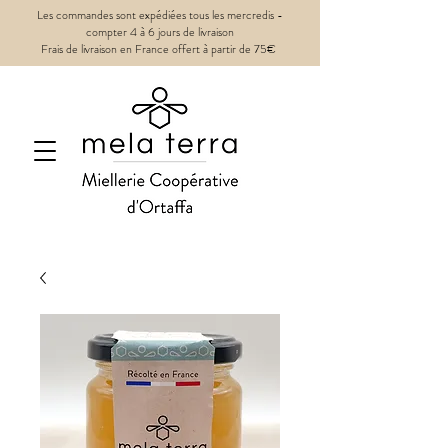
Les commandes sont expédiées tous les mercredis -
compter 4 à 6 jours de livraison
Frais de livraison en France offert à partir de 75€