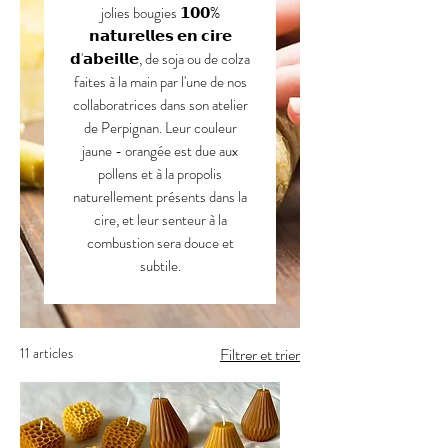
jolies bougies 𝟭𝟬𝟬%
𝗻𝗮𝘁𝘂𝗿𝗲𝗹𝗹𝗲𝘀 𝗲𝗻 𝗰𝗶𝗿𝗲
𝗱'𝗮𝗯𝗲𝗶𝗹𝗹𝗲, de soja ou de colza
faites à la main par l'une de nos
collaboratrices dans son atelier
de Perpignan. Leur couleur
jaune - orangée est due aux
pollens et à la propolis
naturellement présents dans la
cire, et leur senteur à la
combustion sera douce et
subtile.
11 articles
Filtrer et trier