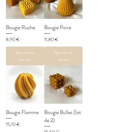
Bougie Ruche
Bougie Poire
Prix
Prix
8,90 €
11,80 €
Ajouter au
Ajouter au
panier
panier
Bougie Flamme
Bougie Bulles (lot
de 2)
Prix
15,10 €
Prix