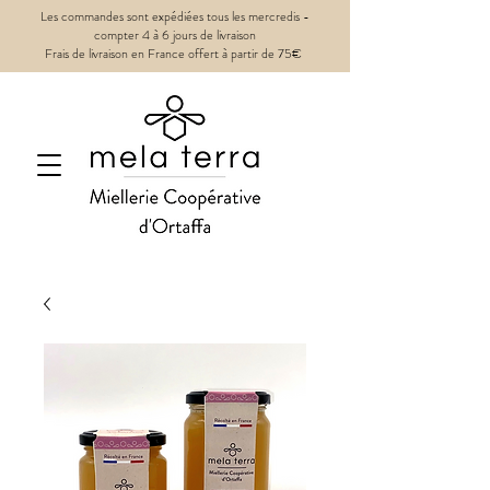
Les commandes sont expédiées tous les mercredis -
compter 4 à 6 jours de livraison
Frais de livraison en France offert à partir de 75€